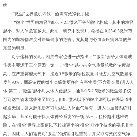
病!
“微尘”世界危机四伏，亟需有效净化手段
“微尘”世界由粒径为0.02～2.5微米不等的微尘构成，其中的粒径
越小，对人体危害越大。此前，研究中发现1，粒径在 0.25-0.5微米范
围内的颗粒物浓度对居民健康的危害，尤其是与心血管疾病风险的关
系最为明显。
对于这样的发现，相关专家也进一步指出：“‘微尘’会给人体造成
伤害主要源于三个原因，第一，‘微尘’越小占空气质量总数的浓度越
高，在严重雾霾天气下，接近0.5微米的颗粒数量可能占到空气数量浓
度的90%，而高浓度的微尘会吸附更多的有害物质(不含重金属)进入人
体;第二，‘微尘’越小对人体入侵越深，通常0.5-2.5微米的微尘最多仅
可到达气管末端或刚至肺泡，但0.5微米以下的微尘则可以在呼吸道中
畅通无阻，进入肺泡后有可能越过人体血气屏障，进入心血管系统引
起疾病、甚至可能干扰人体神经系统的平衡;第三，粒径越小越难去
除，在‘微尘’世界上限值以下粒径更小的‘微尘’对净化技术的要求非常
高。因此，人们需要对‘微尘’的伤害引起重视，并采取有效的空气净