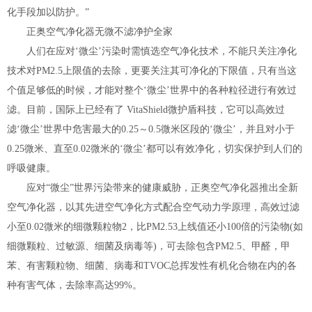
化手段加以防护。”
正奥空气净化器无微不滤净护全家
人们在应对‘微尘’污染时需慎选空气净化技术，不能只关注净化
技术对PM2.5上限值的去除，更要关注其可净化的下限值，只有当这
个值足够低的时候，才能对整个‘微尘’世界中的各种粒径进行有效过
滤。目前，国际上已经有了 VitaShield微护盾科技，它可以高效过
滤‘微尘’世界中危害最大的0.25～0.5微米区段的‘微尘’，并且对小于
0.25微米、直至0.02微米的‘微尘’都可以有效净化，切实保护到人们的
呼吸健康。
应对“微尘”世界污染带来的健康威胁，正奥空气净化器推出全新
空气净化器，以其先进空气净化方式配合空气动力学原理，高效过滤
小至0.02微米的细微颗粒物2，比PM2.53上线值还小100倍的污染物(如
细微颗粒、过敏源、细菌及病毒等)，可去除包含PM2.5、甲醛，甲
苯、有害颗粒物、细菌、病毒和TVOC总挥发性有机化合物在内的各
种有害气体，去除率高达99%。