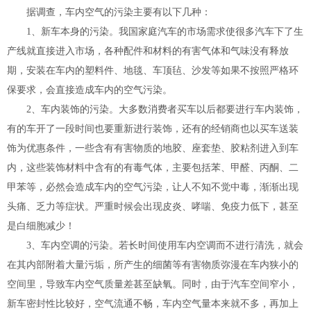
据调查，车内空气的污染主要有以下几种：
1、新车本身的污染。我国家庭汽车的市场需求使很多汽车下了生
产线就直接进入市场，各种配件和材料的有害气体和气味没有释放
期，安装在车内的塑料件、地毯、车顶毡、沙发等如果不按照严格环
保要求，会直接造成车内的空气污染。
2、车内装饰的污染。大多数消费者买车以后都要进行车内装饰，
有的车开了一段时间也要重新进行装饰，还有的经销商也以买车送装
饰为优惠条件，一些含有有害物质的地胶、座套垫、胶粘剂进入到车
内，这些装饰材料中含有的有毒气体，主要包括苯、甲醛、丙酮、二
甲苯等，必然会造成车内的空气污染，让人不知不觉中毒，渐渐出现
头痛、乏力等症状。严重时候会出现皮炎、哮喘、免疫力低下，甚至
是白细胞减少！
3、车内空调的污染。若长时间使用车内空调而不进行清洗，就会
在其内部附着大量污垢，所产生的细菌等有害物质弥漫在车内狭小的
空间里，导致车内空气质量差甚至缺氧。同时，由于汽车空间窄小，
新车密封性比较好，空气流通不畅，车内空气量本来就不多，再加上