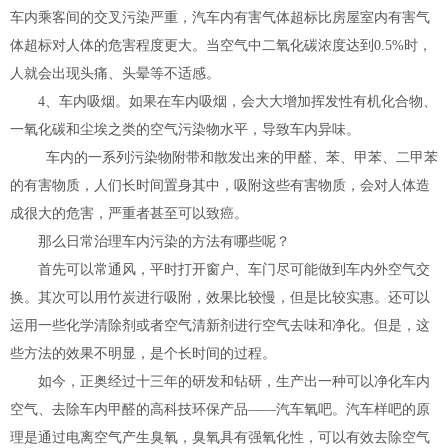
车内乘客间的交叉污染严重，汽车内有害气体超标比房屋室内有害气
体超标对人体的危害程度更大。当空气中二氧化碳浓度达到0.5%时，
人就会出现头痛、头晕等不适感。
4、车内吸烟。如果在车内吸烟，会大大增加挥发性有机化合物、
一氧化碳和尘埃之类的空气污染物水平，导致车内异味。
车内的一系列污染物附带和散发出来的甲醛、苯、甲苯、二甲苯
的有害物质，人们长时间置身其中，吸附这些有害物质，会对人体造
成很大的危害，严重者甚至可以致癌。
那么日常治理车内污染的方法有哪些呢？
首先可以常通风，平时打开窗户、车门尽可能做到车内外空气交
换。其次可以用竹炭进行吸附，效果比较慢，但是比较实惠。还可以
运用一些化学清除剂或者空气清新剂进行空气去味和净化。但是，这
些方法的效果不明显，是个长时间的过程。
如今，正奥经过十三年的研发和钻研，生产出一种可以净化车内
空气、去除车内甲醛的高科技环保产品——汽车氧吧。汽车样吧的原
理是通过电离空气产生臭氧，臭氧具有强氧化性，可以有效去除空气