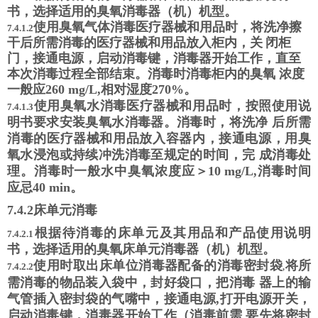
书，选择适用的臭氧消毒器（机）机型。
使用臭氧气体消毒医疗器械和用品时，将洗净擦
7.4.1.2
干后所需消毒的医疗器械和用品放入柜内，关
闭柜
门，接通电源，启动消毒键，消毒器开始工作，直至
本次消毒过程全部结束。消毒时消毒柜内的臭氧 浓度
一般应
260 mg/L,
相对湿度
270%
。
使用臭氧水消毒医疗器械和用品时，按照使用说
7.4.1.3
明书要求安装臭氧水消毒器。消毒时，将洗净
后所需
消毒的医疗器械和用品放入容器内，接通电源，用臭
氧水浸泡或持续冲洗消毒至规定的时间，完 成消毒处
理。消毒时一般水中臭氧浓度应
＞
10 mg/L,
消毒时间
应忌
40 min
。
7.4.2
床单元消毒
根据待消毒的床单元及其用品和产品使用说明
7.4.2.1
书，选择适用的臭氧床单元消毒器（机）机型。
使用时取出床单位消毒器配备的消毒密封袋
将所
7.4.2.2
,
需消毒的物品装入袋中，封好袋口，把消毒 器上的输
气管插入密封袋的气嘴中，接通电源,打开电源开关，
启动消毒键，消毒器开始工作（消毒前需 要先将密封