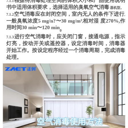
根据待消毒处理空间的体积大小和产品使用说明
7.1.1
书中适用体积要求，选择适用的臭氧空气消毒
器机型。
空气消毒应在封闭空间，室内无人的条件下进行
7.1.2
,
一般臭氧浓度
5 mg/n?
〜
30 mg/m³
相对湿
度
270%,
作
,
用时间
30 min
〜
120 min
0
进行空气消毒时，应关闭门窗，接通电源，指示
7.1.3
灯亮，按动开关或遥控器，设定消毒时间，消毒器
开始工作。按设定程序经过一个消毒周期，完成消毒
处理。