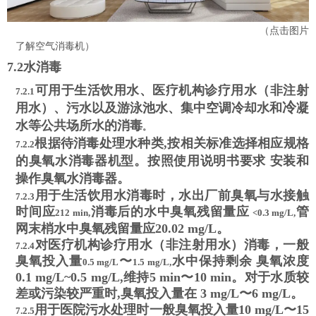
（点击图片
了解空气消毒机）
7.2
水消毒
可用于生活饮用水、医疗机构诊疗用水（非注射
7.2.1
冷
用水）、污水以及游泳池水、集中空调冷却水和
凝
水等公共场所水的消毒
。
根据待消毒处理水种类
,按相关标准选择相应规格
7.2.2
的臭氧水消毒器机型。按照使用说明书要求 安装和
操作臭氧水消毒器。
用于生活饮用水消毒时，水出厂前臭氧与水接触
7.2.3
时间应
消毒后的水中臭氧残留量应
管
212 min,
<0.3 mg/L,
网末梢水中臭氧残留量应
20.02 mg/L
。
对医疗机构诊疗用水（非注射用水）消毒，一般
7.2.4
臭氧投入量
〜
水中保持剩余
臭氧浓度
0.5 mg/L
1.5 mg/L,
0.1 mg/L~0.5 mg/L,
维持
5 min
〜
10 min
。
对于水质较
差或污染较严重时
,臭氧投入量在
3 mg/L
〜
6 mg/L
。
用于医院污水处理时一般臭氧投入量
10 mg/L
〜
15
7.2.5