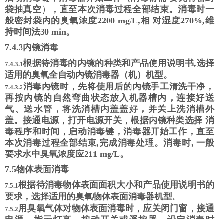
袋抽真空），直至本次消毒过程全部结束。消毒时一
般密封袋内的臭氧浓度
2200 mg/L,
相
对湿度
270%,
维
持时间法
30 min
。
7.4.3
内镜消毒
根据待消毒的内镜的种类和产品使用说明书
,选择
7.4.3.1
适用的臭氧全自动内镜消毒器（机）机型。
消毒内镜时，先将使用后的内镜手工清洗干净，
7.4.3.2
再按内镜的自然弯曲状态放入机器槽内，连接
好送
气、送水管，将洗消槽内盖盖好，并关上洗消槽外
盖。接通电源，打开电源开关，根据内镜种类选择 消
毒程序和时间，启动消毒键，消毒器开始工作，直至
本次消毒过程全部结束,完成消毒处理。消毒时, 一般
要求水中臭氧浓度应
211 mg/L
。
7.5
物体表面消毒
根据待消毒物体表面面积大小和产品使用说明书的
7.5.1
要求，选择适用的臭氧物体表面消毒器
机型
。
用臭氧气体对物体表面消毒时，应关闭门窗，接通
7.5.2