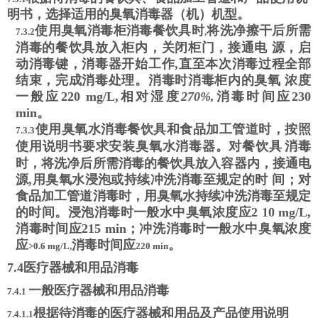
明书，选择适用的臭氧消毒器（机）机型。
使用臭氧消毒柜消毒餐饮具时
将洗净擦干后所需
7.3.2
,
消毒的餐饮具放入柜内，关闭柜门，接通电 源，启
动消毒键，消毒器开始工作,直至本次消毒过程全部
结束，完成消毒处理。消毒时消毒柜内的臭氧 浓度
一般应
220 mg/L,
相对湿度
270%,
消毒时间应
230
min
。
使用臭氧水消毒餐饮具和食品加工管道时，按照
7.3.3
使用说明书要求安装臭氧水消毒器。对餐饮具
消毒
时，将洗净后所需消毒的餐饮具放入容器内，接通电
源,用臭氧水浸泡或持续冲洗消毒至规定的时 间；对
食品加工管道消毒时，用臭氧水持续冲洗消毒至规定
的时间。浸泡消毒时一般水中臭氧浓度应
2 10 mg/L,
消毒时间应
215 min
；
冲洗消毒时一般水中臭氧浓度
应
消毒时间应
。
>0.6 mg/L,
220 min
7.4
医疗器械和用品消毒
一般医疗器械和用品消毒
7.4.1
根据待消毒的医疗器械和用品及产品使用说明
7.4.1.1