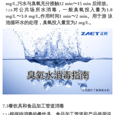
mg/L,
污水与臭氧充分接触
12 min
〜
15 min
后排放
。
对公共场所水消毒，一般臭氧投入量为
1.0
7.2.6
mg/L
〜
3.0 mg/L,
作用时间
1 min
〜
2 min
。用于游
泳
池循环水的处理，臭氧投入量宜为
2 mg/L
。
7.3
餐饮具和食品加工管道消毒
根据待消毒的餐饮具、食品加工管道和产品使用说
7.3.1