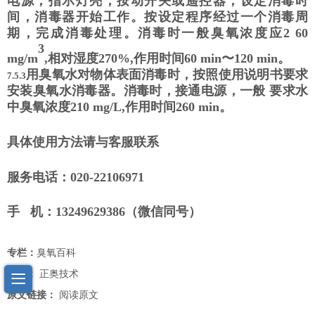
电源，指示灯亮，按动开关或遥控器，设定消毒
时
间，消毒器开始工作。按设定程序经过一个消毒周
期，完成消毒处理。消毒时一般臭氧浓度应
2 60
3
mg/m
,
相对湿度
270%,
作用时间
60 min
〜
120 min
。
用臭氧水对物体表面消毒时，按照使用说明书要求
7.5.3
安装臭氧水消毒器。消毒时，接通电源，一般
要求水
中臭氧浓度
210 mg/L,
作用时间
260 min
。
具体使用方法请与客服联系
服务电话：020-22106971
手 机：13249629386（微信同号）
专栏：
臭氧百科
作者：
正奥技术
原文链接：
阅读原文